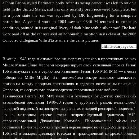
a Pinin Farina styled Berlinetta body. After its racing career it was left to rot on a
field in the United States, and has only recently been recovered. Complete, but
in a poor state the car was aqcuired by DK Engineering for a complete
restoration. A year of work in 2004 saw s/n 0346 M returned to concours
condition, painted in its original livery of dark blue with a silver roof. The hard
work paid off as the car received an honourable mention in its class at the 2006
Concorso d'Eleganza Villa d'Este where the car is pictures.
ultimatecarpage.com
В конце 1948 года в ознаменование первых успехов в престижных гонках
Милле Милья Энцо Феррари модернизирует свой успешный проект Ferrari
166 и запускает его в серию под названием Ferrari 166 ММ (ММ — в честь
победы на Mille Miglia). Эти автомобили вскоре завоюют множество
призов на международных состязаниях и сделают возможным признание
Феррари, как серьезного производителя спортивных автомобилей.
Технически Ferrari 166 MM мало чем отличался от других спортивных
автомобилей компании 1940-50 годов с трубчатой рамой, независимой
передней подвеской на поперечных рычагах и задней рессорной подвеской,
но в моторном отсеке стоял непревзойденный двигатель V12,
спроектированный Джоаккино Коломбо. Первоначально объем его
составлял 1,5 литра, но уже в третьей версии вырос почти до 2-х литров или
166 см3 в каждом цилиндре (отсюда и традиционный цифровой индекс