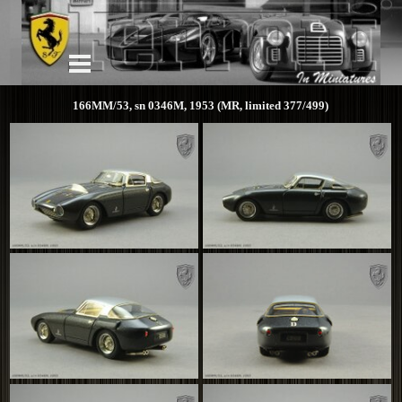
166MM/53, sn 0346M, 1953 (MR, limited 377/499)