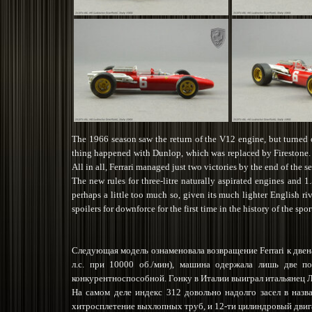
The 1966 season saw the return of the V12 engine, but turned ou
thing happened with Dunlop, which was replaced by Firestone. Th
All in all, Ferrari managed just two victories by the end of the 
The new rules for three-litre naturally aspirated engines and 
perhaps a little too much so, given its much lighter English ri
spoilers for downforce for the first time in the history of the spor
Следующая модель ознаменовала возвращение Ferrari к две
л.с. при 10000 об./мин), машина одержала лишь две п
конкурентноспособной. Гонку в Италии выиграл итальянец Лю
На самом деле индекс 312 довольно надолго засел в назв
хитросплетение выхлопных труб, и 12-ти цилиндровый двига