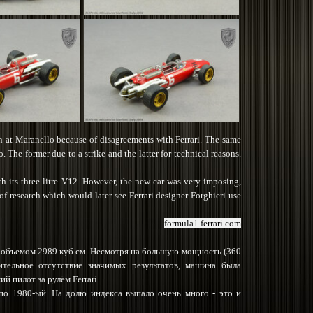
son at Maranello because of disagreements with Ferrari. The same
The former due to a strike and the latter for technical reasons.
th its three-litre V12. However, the new car was very imposing,
of research which would later see Ferrari designer Forghieri use
formula1.ferrari.com
ь объемом 2989 куб.см. Несмотря на большую мощность (360
тельное отсутствие значимых результатов, машина была
 пилот за рулём Ferrari.
 по 1980-ый. На долю индекса выпало очень много - это и