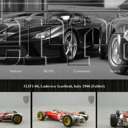
Various
BLOG
Comments
Search
312F1-66, Ludovico Scarfiotti, Italy 1966 (Fabbri)