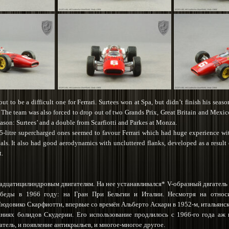
t to be a difficult one for Ferrari. Surtees won at Spa, but didn’t finish his sea
e team was also forced to drop out of two Grands Prix, Great Britain and Mexico. 
season: Surtees’ and a double from Scarfiotti and Parkes at Monza.
1.5-litre supercharged ones seemed to favour Ferrari which had huge experience wi
vals. It also had good aerodynamics with uncluttered flanks, developed as a result 
t.
надцатицилиндровым двигателям. На нее устанавливался* V-образный двгател
обеды в 1966 году: на Гран При Бельгии и Италии. Несмотря на относи
довико Скарфиотти, впервые со времён Альберто Аскари в 1952-м, итальянский
аниях болидов Скудерии. Его использование продлилось с 1966-го года аж
тель, и появление антикрыльев, и многое-многое другое.